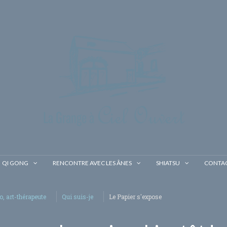
QI GONG
RENCONTRE AVEC LES ÂNES
SHIATSU
CONTA
o, art-thérapeute
Qui suis-je
Le Papier s'expose