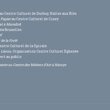
au Centre Culturel de Durbuy, Halles aux Blés
e Papier
au Centre Culturel de Ciney
nat à Maredre
t
tte
Bruxelles
t
"
 de la Forêt
entre Culturel de la Spirale
à Liernu
. Organisation Centre Culturel Eghezée
vert au public
nte au Centre des Métiers d'Art à Natoye