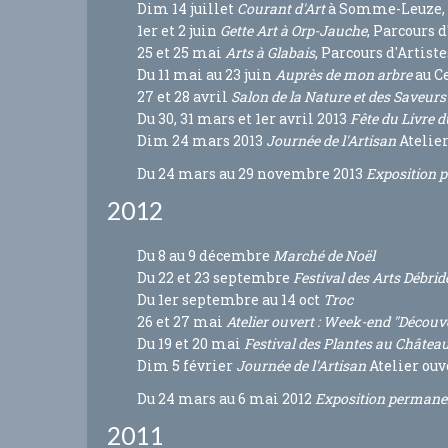
Dim 14 juillet
Courant d'Art
à Somme-Leuze, P
1er et 2 juin
Gette Art à Orp-Jauche
, Parcours d
25 et 25 mai
Arts à Glabais
, Parcours d'Artiste
Du 11 mai au 23 juin
Auprès de mon arbre
au C
27 et 28 avril
Salon de la Nature et des Saveur
Du 30, 31 mars et 1er avril 2013
Fête du Livre 
Dim 24 mars 2013
Journée de l'Artisan
Atelier
Du 24 mars au 29 novembre 2013
Exposition p
2012
Du 8 au 9 décembre
Marché de Noël
Du 22 et 23 septembre
Festival des Arts Débridé
Du 1er septembre au 14 oct
Troc
26 et 27 mai
Atelier ouvert
: Week-end "Découv
Du 19 et 20 mai
Festival des Plantes au Châtea
Dim 5 février
Journée de l'Artisan
Atelier ouv
Du 24 mars au 6 mai 2012
Exposition permanen
2011