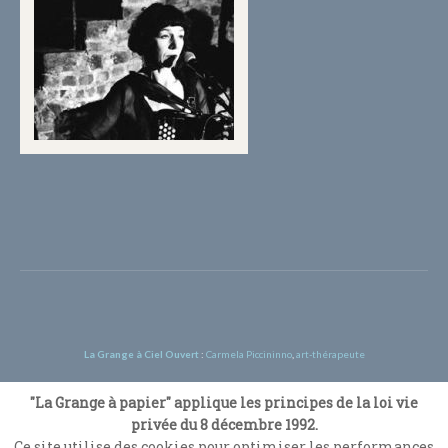
La Grange à Ciel Ouvert
:
Carmela Piccininno
,
art-thérapeute
©‎ Une réalisation de Ivan Lammerant - Illustrateur
"La Grange à papier" applique les principes de la loi vie
Il est strictement interdit de divulguer, copier, distribuer, diffuser, ou de
privée du 8 décembre 1992.
prendre toute autre action contre les activités de
La Grange à Ciel Ouvert
sur la
Ce site utilise des cookies pour optimiser les performances