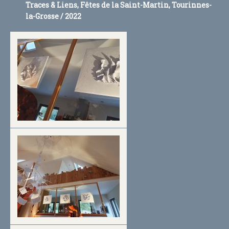
QI GONG
Traces & Liens, Fêtes de la Saint-Martin, Tourinnes-
la-Grosse / 2022
QI GONG / SÉANCE HEBDOMADAIRE
RETRAITE D'ÉTÉ 2026 / CÔTE D'OPALE FRANCE
QI GONG EN FORÊT
RENCONTRE AVEC LES ÂNES
"ÂNE MIROIR"
SÉANCE INDIVIDUELLE AVEC LES ÂNES
SHIATSU
BELL'ÂNIMA SHIATSU ÉQUIN & HUMAIN
TARIFS DES SERVICES
CONTACT