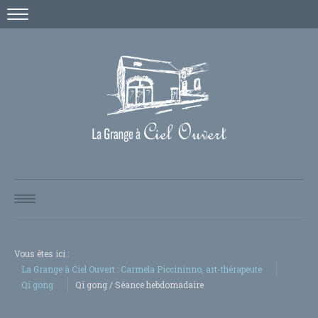
NEWS / STAGES
QUI SUIS-JE
Vous êtes ici :
GALERIE
La Grange à Ciel Ouvert : Carmela Piccininno, art-thérapeute
Qi gong
Qi gong / Séance hebdomadaire
LE PAPIER S'EXPOSE