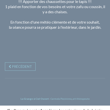
!!! Apporter des chaussettes pour le tapis !!!
1 plaid en fonction de vos besoins et votre zafu ou coussin, il
y a des chaises.
En fonction d'une météo clémente et de votre souhait,
la séance pourra se pratiquer à l'extérieur, dans le jardin.
PRÉCÉDENT
La Grange à Ciel Ouvert
:
Carmela Piccininno
,
art-thérapeute
©‎ Une réalisation de Ivan Lammerant - Illustrateur