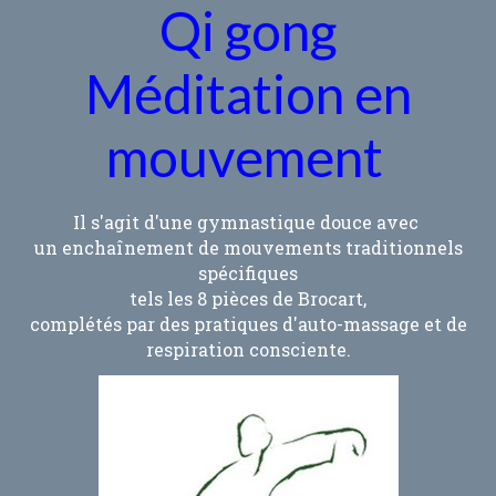
QI GONG
Qi gong
QI GONG / SÉANCE HEBDOMADAIRE
Méditation en
RETRAITE D'ÉTÉ 2026 / CÔTE D'OPALE FRANCE
mouvement
QI GONG EN FORÊT
RENCONTRE AVEC LES ÂNES
Il s'agit d'une gymnastique douce avec
"ÂNE MIROIR"
un enchaînement de mouvements traditionnels
spécifiques
SÉANCE INDIVIDUELLE AVEC LES ÂNES
tels les 8 pièces de Brocart,
complétés par des pratiques d'auto-massage et de
SHIATSU
respiration consciente.
BELL'ÂNIMA SHIATSU ÉQUIN & HUMAIN
TARIFS DES SERVICES
CONTACT